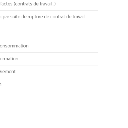
’actes (contrats de travail…)
 par suite de rupture de contrat de travail
a consommation
formation
paiement
n