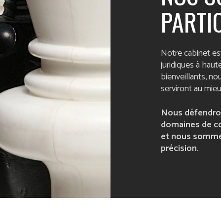
PARTI
Notre cabinet est
juridiques à hau
bienveillants, n
serviront au mieu
Nous défendro
domaines de c
et nous sommes
précision.