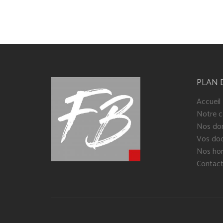
PLAN 
Accueil
Notre c
Nos dom
Vos do
Nos hon
Contact