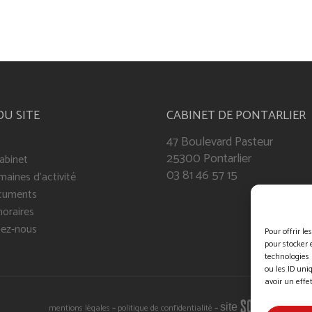
DU SITE
CABINET DE PONTARLIER
47 Boulevard Pasteur
25300 Pontarlier
abinet
03 81 46 57 15
aines d’activité
cuments
oraires
ez-nous
Pour offrir l
pour stocker 
technologies
ou les ID uni
avoir un effe
S
q
site
mentions légales
–
politique de confidentialité
–