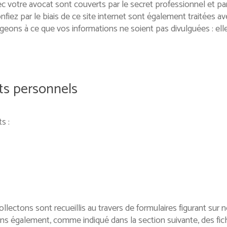
otre avocat sont couverts par le secret professionnel et par l
ez par le biais de ce site internet sont également traitées ave
ageons à ce que vos informations ne soient pas divulguées : el
ts personnels
s :
tons sont recueillis au travers de formulaires figurant sur notr
sons également, comme indiqué dans la section suivante, des fi